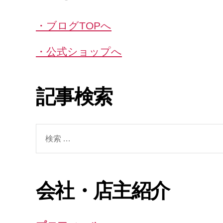
・ブログTOPへ
・公式ショップへ
記事検索
検
索
対
象:
会社・店主紹介